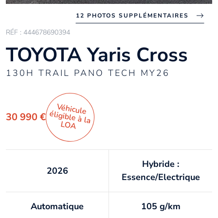
12 PHOTOS SUPPLÉMENTAIRES
RÉF : 444678690394
TOYOTA Yaris Cross
130H TRAIL PANO TECH MY26
Véhicule
éligible à la
30 990 €
LO
A
Hybride :
2026
Essence/Electrique
Automatique
105 g/km