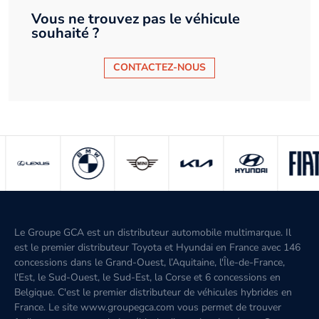
Vous ne trouvez pas le véhicule
souhaité ?
CONTACTEZ-NOUS
Le Groupe GCA est un distributeur automobile multimarque. Il
est le premier distributeur Toyota et Hyundai en France avec 146
concessions dans le Grand-Ouest, l’Aquitaine, l'Île-de-France,
l'Est, le Sud-Ouest, le Sud-Est, la Corse et 6 concessions en
Belgique. C'est le premier distributeur de véhicules hybrides en
France. Le site www.groupegca.com vous permet de trouver