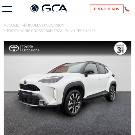
PRENDRE RDV
ACCUEIL
VÉHICULES D'OCCASION
TOYOTA YARIS CROSS 130H TRAIL PANO TECH MY26