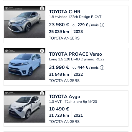
TOYOTA
C-HR
1.8 Hybride 122ch Design E-CVT
23 980
€
229 €
ou
/ mois
i
25 039
km
2023
TOYOTA ANGERS
TOYOTA
PROACE Verso
Long 1.5 120 D-4D Dynamic RC22
31 990
€
444 €
ou
/ mois
i
31 548
km
2022
TOYOTA ANGERS
TOYOTA
Aygo
1.0 VVT-i 72ch x-pro 5p MY20
10 490
€
31 723
km
2021
TOYOTA ANGERS