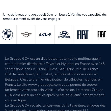
Un crédit vous engage et doit être remboursé. Vérifiez vos capacités de
remboursement avant de vous engager.
Le Groupe GCA est un distributeur automobile multimarque. Il
est le premier distributeur Toyota et Hyundai en France avec 146
concessions dans le Grand-Ouest, l’Aquitaine, l'Île-de-France,
l'Est, le Sud-Ouest, le Sud-Est, la Corse et 6 concessions en
Belgique. C'est le premier distributeur de véhicules hybrides en
France. Le site www.groupegca.com vous permet de trouver
facilement votre prochain véhicule d'occasion. Le réseau Groupe
GCA c'est aussi un service après-vente de qualité, prenez rendez-
vous en ligne.
Le Groupe GCA recrute, lancez-vous dans l'aventure, envoyez dès
à présent votre candidature spontanée
en cliquant ici
!