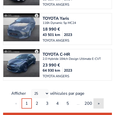
TOYOTA ANGERS
TOYOTA
Yaris
116h Dynamic 5p MC24
18 990
€
43 501
km
2023
TOYOTA ANGERS
TOYOTA
C-HR
2.0 Hybride 184ch Design Ultimate E-CVT
23 990
€
64 930
km
2023
TOYOTA ANGERS
Afficher
véhicules par page
«
1
2
3
4
5
…
200
»