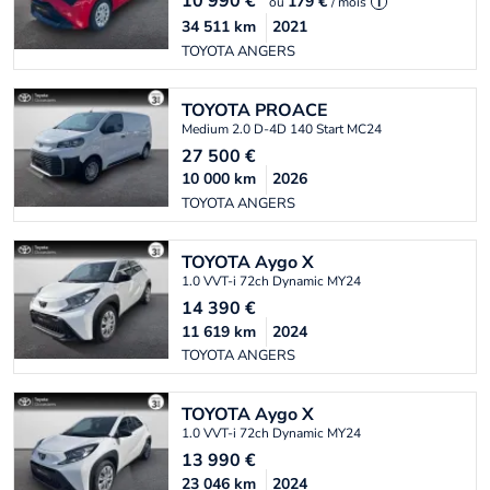
10 990
€
179 €
ou
/ mois
i
34 511
km
2021
TOYOTA ANGERS
TOYOTA
PROACE
Medium 2.0 D-4D 140 Start MC24
27 500
€
10 000
km
2026
TOYOTA ANGERS
TOYOTA
Aygo X
1.0 VVT-i 72ch Dynamic MY24
14 390
€
11 619
km
2024
TOYOTA ANGERS
TOYOTA
Aygo X
1.0 VVT-i 72ch Dynamic MY24
13 990
€
23 046
km
2024