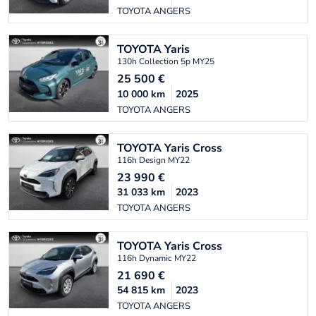
TOYOTA ANGERS
TOYOTA
Yaris
130h Collection 5p MY25
25 500
€
10 000
km
2025
TOYOTA ANGERS
TOYOTA
Yaris Cross
116h Design MY22
23 990
€
31 033
km
2023
TOYOTA ANGERS
TOYOTA
Yaris Cross
116h Dynamic MY22
21 690
€
54 815
km
2023
TOYOTA ANGERS