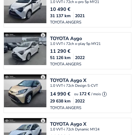
1.0 VVT-i 72ch x-pro 5p MY21
10 490
€
31 137
km
2021
TOYOTA ANGERS
TOYOTA
Aygo
1.0 VVT-i 72ch x-play 5p MY21
11 290
€
51 126
km
2022
TOYOTA ANGERS
TOYOTA
Aygo X
1.0 VVT-i 72ch Design S-CVT
14 990
€
172 €
ou
/ mois
i
29 638
km
2022
TOYOTA ANGERS
TOYOTA
Aygo X
1.0 VVT-i 72ch Dynamic MY24