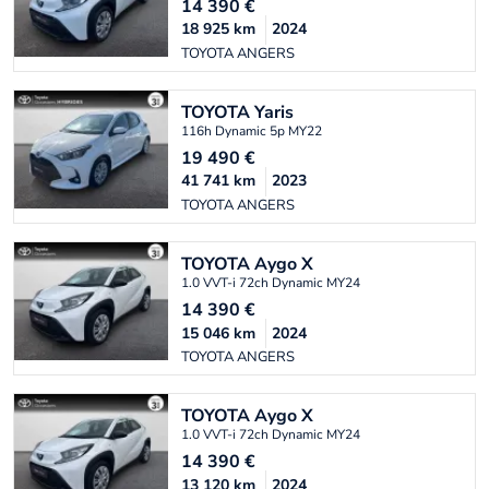
14 390
€
18 925
km
2024
TOYOTA ANGERS
TOYOTA
Yaris
116h Dynamic 5p MY22
19 490
€
41 741
km
2023
TOYOTA ANGERS
TOYOTA
Aygo X
1.0 VVT-i 72ch Dynamic MY24
14 390
€
15 046
km
2024
TOYOTA ANGERS
TOYOTA
Aygo X
1.0 VVT-i 72ch Dynamic MY24
14 390
€
13 120
km
2024