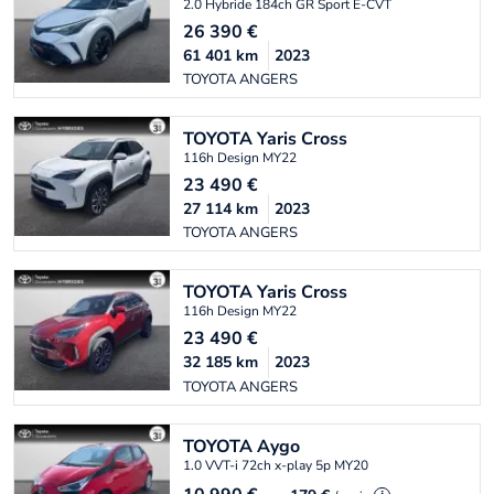
2.0 Hybride 184ch GR Sport E-CVT
26 390
€
61 401
km
2023
TOYOTA ANGERS
TOYOTA
Yaris Cross
116h Design MY22
23 490
€
27 114
km
2023
TOYOTA ANGERS
TOYOTA
Yaris Cross
116h Design MY22
23 490
€
32 185
km
2023
TOYOTA ANGERS
TOYOTA
Aygo
1.0 VVT-i 72ch x-play 5p MY20