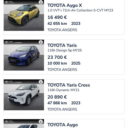
TOYOTA
Aygo X
1.0 VVT-i 72ch Air Collection S-CVT MY23
16 490
€
42 655
km
2023
TOYOTA ANGERS
TOYOTA
Yaris
116h Design 5p MY25
23 700
€
10 000
km
2025
TOYOTA ANGERS
TOYOTA
Yaris Cross
116h Dynamic MY21
20 890
€
47 866
km
2023
TOYOTA ANGERS
TOYOTA
Aygo