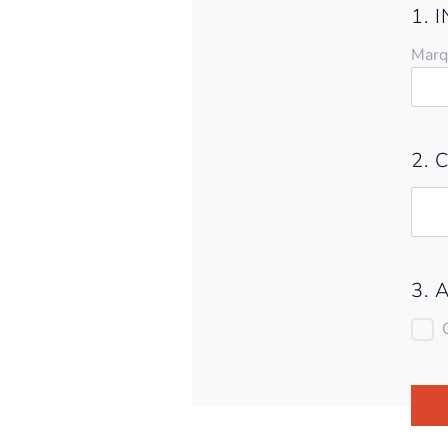
1. 
Marq
2. 
3. 