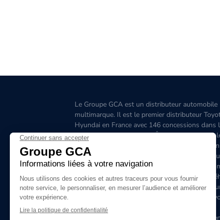
Le Groupe GCA est un distributeur automobile
multimarque. Il est le premier distributeur Toyo
Hyundai en France avec 146 concessions dans 
Grand-Ouest, l’Aquitaine, l'Île-de-France, l'Est, 
Ouest, le Sud-Est, la Corse et 6 concessions en
Belgique. C'est le premier distributeur de véhicu
hybrides en France. Le site www.groupegca.co
permet de trouver facilement votre prochain véh
d'occasion. Le réseau Groupe GCA c'est aussi u
service après-vente de qualité, prenez rendez-v
ligne.
Le Groupe GCA recrute, lancez-vous dans l'aven