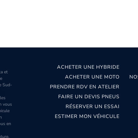
ACHETER UNE HYBRIDE
ta et
ACHETER UNE MOTO
NO
le
le Sud-
PRENDRE RDV EN ATELIER
FAIRE UN DEVIS PNEUS
les
m vous
RÉSERVER UN ESSAI
icule
ESTIMER MON VÉHICULE
n
ous en
ture,