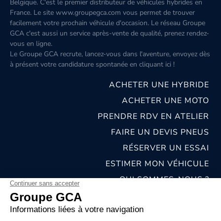
Belgique. C'est le premier distributeur de véhicules hybrides en
France. Le site www.groupegca.com vous permet de trouver
facilement votre prochain véhicule d'occasion. Le réseau Groupe
GCA c'est aussi un service après-vente de qualité, prenez rendez-
vous en ligne.
Le Groupe GCA recrute, lancez-vous dans l'aventure, envoyez dès
à présent votre candidature spontanée
en cliquant ici
!
ACHETER UNE HYBRIDE
ACHETER UNE MOTO
PRENDRE RDV EN ATELIER
FAIRE UN DEVIS PNEUS
RÉSERVER UN ESSAI
ESTIMER MON VÉHICULE
QUI SOMMES-NOUS ?
NOS CONCESSIONS & CARROSSERIES
RECRUTEMENT