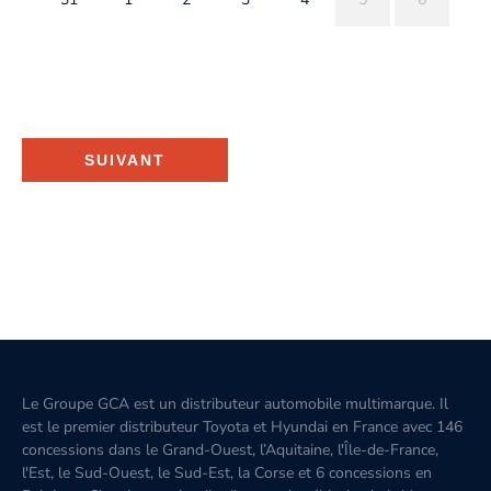
SUIVANT
Le Groupe GCA est un distributeur automobile multimarque. Il
est le premier distributeur Toyota et Hyundai en France avec 146
concessions dans le Grand-Ouest, l’Aquitaine, l'Île-de-France,
l'Est, le Sud-Ouest, le Sud-Est, la Corse et 6 concessions en