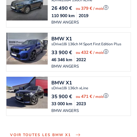
26 490
€
i
379 €
ou
/ mois
110 900
km
2019
BMW ANGERS
BMW
X1
sDrive18i 136ch M Sport First Edition Plus
33 900
€
i
432 €
ou
/ mois
46 346
km
2022
BMW ANGERS
BMW
X1
sDrive18i 136ch xLine
35 900
€
i
471 €
ou
/ mois
33 000
km
2023
BMW ANGERS
VOIR TOUTES LES BMW X1