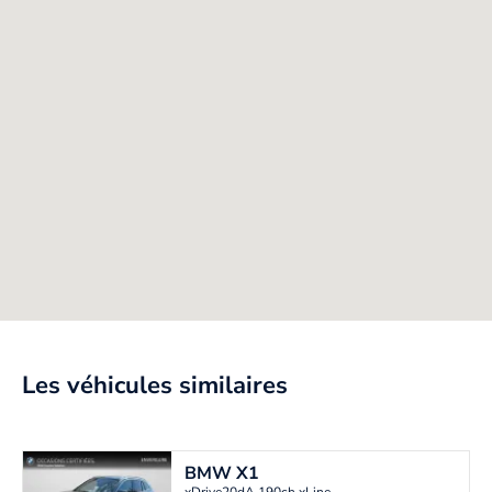
Les véhicules similaires
BMW
X1
xDrive20dA 190ch xLine