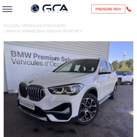
PRENDRE RDV
ACCUEIL
VÉHICULES D'OCCASION
BMW X1 XDRIVE25EA 220CH M SPORT 6CV