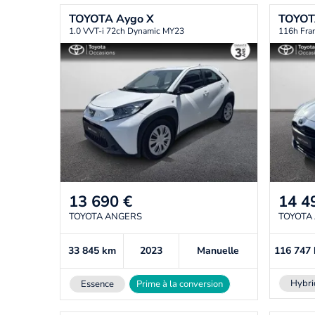
TOYOTA
Aygo X
TOYO
1.0 VVT-i 72ch Dynamic MY23
116h Fra
13 690
€
14 4
TOYOTA ANGERS
TOYOTA
33 845
km
2023
Manuelle
116 747
Hybri
Essence
Prime à la conversion