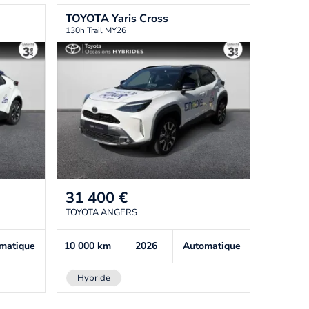
TOYOTA
Yaris Cross
130h Trail MY26
31 400
€
TOYOTA ANGERS
matique
10 000
km
2026
Automatique
Hybride