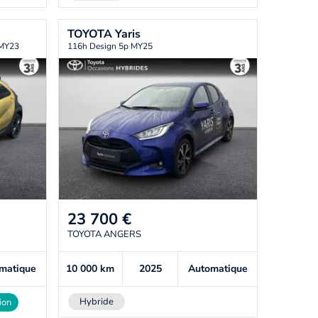
TOYOTA
Yaris
 MY23
116h Design 5p MY25
23 700
€
TOYOTA ANGERS
matique
10 000
km
2025
Automatique
Hybride
ion