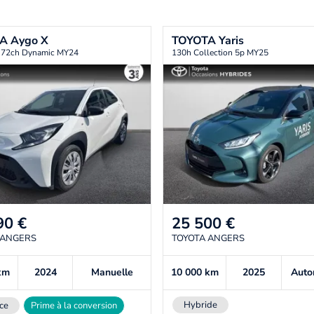
TA
Aygo X
TOYOTA
Yaris
i 72ch Dynamic MY24
130h Collection 5p MY25
90
€
25 500
€
 ANGERS
TOYOTA ANGERS
km
2024
Manuelle
10 000
km
2025
Auto
Hybride
ce
Prime à la conversion