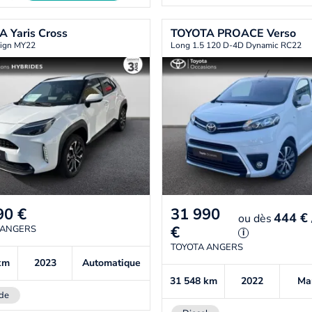
TA
Yaris Cross
TOYOTA
PROACE Verso
ign MY22
Long 1.5 120 D-4D Dynamic RC22
90
€
31 990
444 €
ou
dès
€
 ANGERS
i
TOYOTA ANGERS
km
2023
Automatique
31 548
km
2022
Ma
de