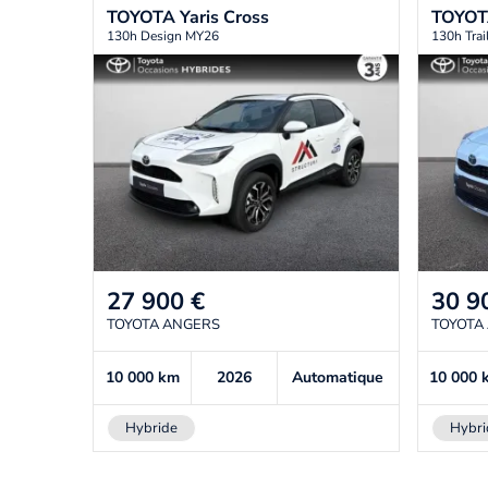
TOYOTA
Yaris Cross
TOYO
130h Design MY26
130h Tra
27 900
€
30 9
TOYOTA ANGERS
TOYOTA
10 000
km
2026
Automatique
10 000
Hybride
Hybri