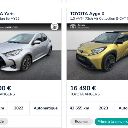
TA
Yaris
TOYOTA
Aygo X
ign 5p MY22
1.0 VVT-i 72ch Air Collection S-CVT
90
€
16 490
€
 ANGERS
TOYOTA ANGERS
km
2022
Automatique
42 655
km
2023
Auto
de
Essence
Prime à la convers