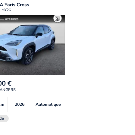
TA
Yaris Cross
il MY26
00
€
 ANGERS
km
2026
Automatique
de