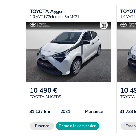
TOYOTA
Aygo
TOYO
1.0 VVT-i 72ch x-pro 5p MY21
1.0 VVT-i
10 490
€
10 4
TOYOTA ANGERS
TOYOTA
31 137
km
2021
Manuelle
31 723
Essence
Prime à la conversion
Essen