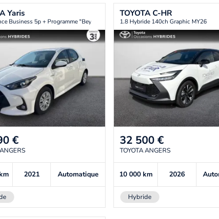
TA
Yaris
TOYOTA
C-HR
nce Business 5p + Programme "Beyond Zero Academy"
1.8 Hybride 140ch Graphic MY26
90
€
32 500
€
 ANGERS
TOYOTA ANGERS
km
2021
Automatique
10 000
km
2026
Auto
de
Hybride