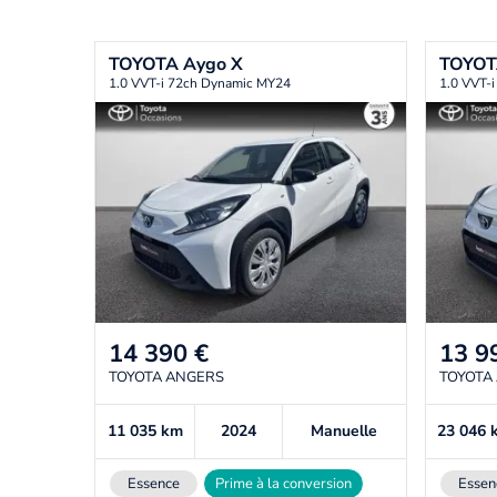
TOYOTA
Aygo X
TOYO
1.0 VVT-i 72ch Dynamic MY24
1.0 VVT-
14 390
€
13 9
TOYOTA ANGERS
TOYOTA
11 035
km
2024
Manuelle
23 046
Essence
Prime à la conversion
Essen