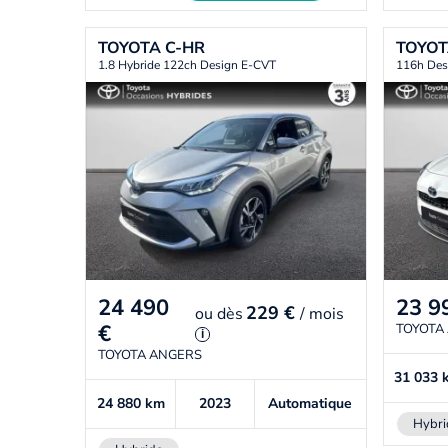
TOYOTA
C-HR
TOYO
1.8 Hybride 122ch Design E-CVT
116h Des
24 490
23 9
229 €
ou
dès
/ mois
€
TOYOTA
i
TOYOTA ANGERS
31 033
24 880
km
2023
Automatique
Hybri