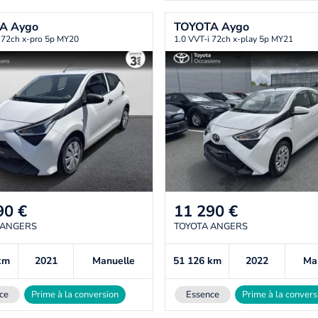
TA
Aygo
TOYOTA
Aygo
 72ch x-pro 5p MY20
1.0 VVT-i 72ch x-play 5p MY21
90
€
11 290
€
 ANGERS
TOYOTA ANGERS
km
2021
Manuelle
51 126
km
2022
Ma
ce
Prime à la conversion
Essence
Prime à la convers