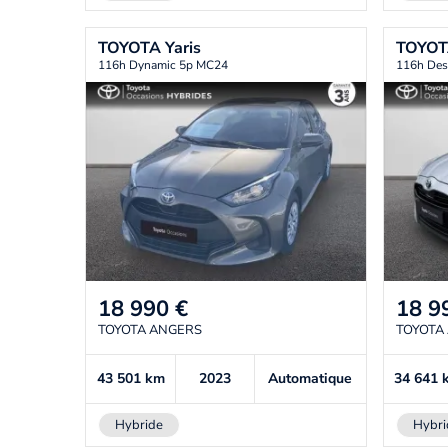
TOYOTA
Yaris
TOYO
116h Dynamic 5p MC24
116h Des
18 990
€
18 9
TOYOTA ANGERS
TOYOTA
43 501
km
2023
Automatique
34 641
Hybride
Hybri