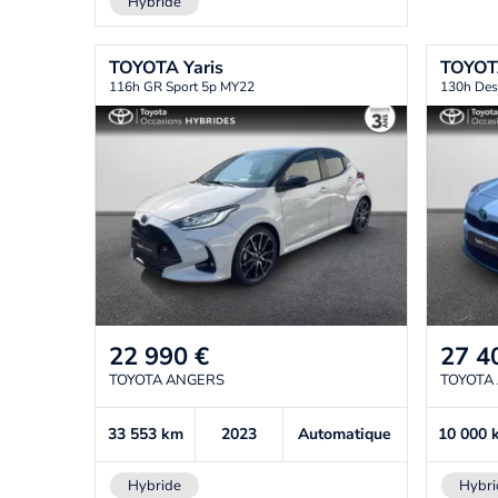
Hybride
TOYOTA
Yaris
TOYO
116h GR Sport 5p MY22
130h Des
22 990
€
27 4
TOYOTA ANGERS
TOYOTA
33 553
km
2023
Automatique
10 000
Hybride
Hybri