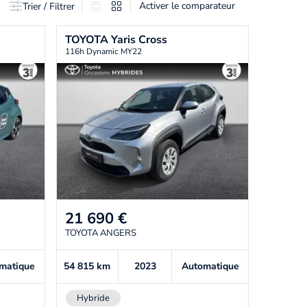
Activer le comparateur
Trier / Filtrer
TOYOTA
Yaris Cross
116h Dynamic MY22
21 690
€
TOYOTA ANGERS
matique
54 815
km
2023
Automatique
Hybride