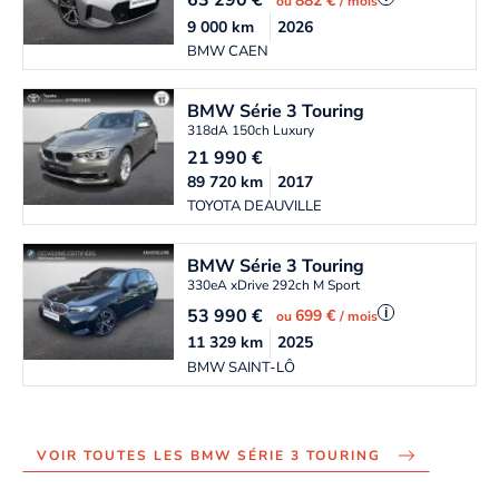
63 290
€
882 €
ou
/ mois
9 000
km
2026
BMW CAEN
BMW
Série 3 Touring
318dA 150ch Luxury
21 990
€
89 720
km
2017
TOYOTA DEAUVILLE
BMW
Série 3 Touring
330eA xDrive 292ch M Sport
53 990
€
i
699 €
ou
/ mois
11 329
km
2025
BMW SAINT-LÔ
VOIR TOUTES LES BMW SÉRIE 3 TOURING