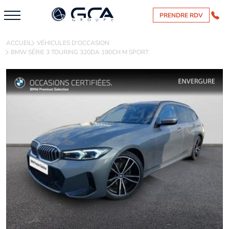
PRENDRE RDV
ACCUEIL
VÉHICULES D'OCCASION
BMW SÉRIE 3 TOURING 320DA 190CH M SPORT