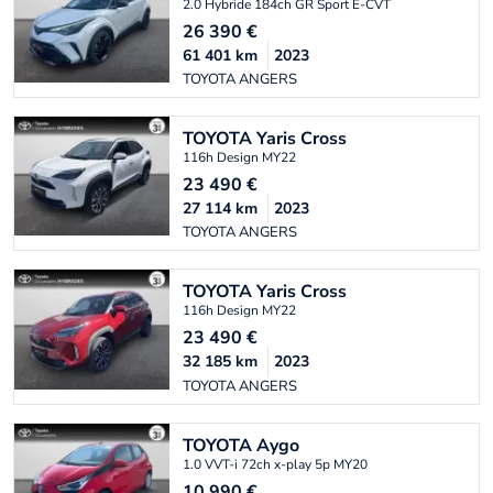
2.0 Hybride 184ch GR Sport E-CVT
26 390
€
61 401
km
2023
TOYOTA ANGERS
TOYOTA
Yaris Cross
116h Design MY22
23 490
€
27 114
km
2023
TOYOTA ANGERS
TOYOTA
Yaris Cross
116h Design MY22
23 490
€
32 185
km
2023
TOYOTA ANGERS
TOYOTA
Aygo
1.0 VVT-i 72ch x-play 5p MY20
10 990
€