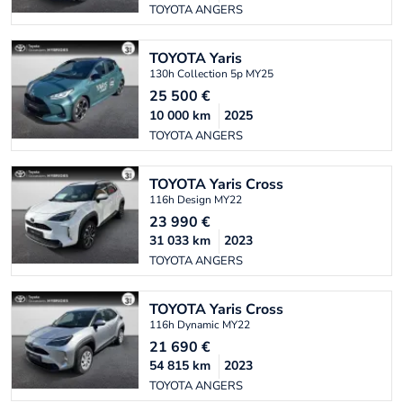
TOYOTA ANGERS
TOYOTA
Yaris
130h Collection 5p MY25
25 500
€
10 000
km
2025
TOYOTA ANGERS
TOYOTA
Yaris Cross
116h Design MY22
23 990
€
31 033
km
2023
TOYOTA ANGERS
TOYOTA
Yaris Cross
116h Dynamic MY22
21 690
€
54 815
km
2023
TOYOTA ANGERS