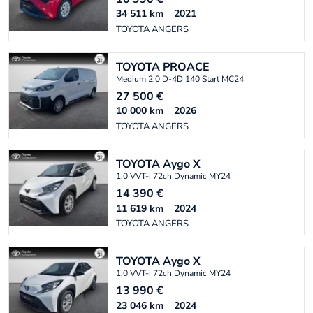
34 511
km
2021
TOYOTA ANGERS
TOYOTA
PROACE
Medium 2.0 D-4D 140 Start MC24
27 500
€
10 000
km
2026
TOYOTA ANGERS
TOYOTA
Aygo X
1.0 VVT-i 72ch Dynamic MY24
14 390
€
11 619
km
2024
TOYOTA ANGERS
TOYOTA
Aygo X
1.0 VVT-i 72ch Dynamic MY24
13 990
€
23 046
km
2024