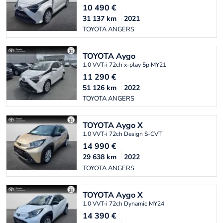
10 490
€
31 137
km
2021
TOYOTA ANGERS
TOYOTA
Aygo
1.0 VVT-i 72ch x-play 5p MY21
11 290
€
51 126
km
2022
TOYOTA ANGERS
TOYOTA
Aygo X
1.0 VVT-i 72ch Design S-CVT
14 990
€
29 638
km
2022
TOYOTA ANGERS
TOYOTA
Aygo X
1.0 VVT-i 72ch Dynamic MY24
14 390
€