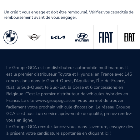
Un crédit vous engage et doit être remboursé. Vérifiez vos capacités de
remboursement avant de vous engager.
Le Groupe GCA est un distributeur automobile multimarque. Il
est le premier distributeur Toyota et Hyundai en France avec 146
concessions dans le Grand-Ouest, l’Aquitaine, l'Île-de-France,
l'Est, le Sud-Ouest, le Sud-Est, la Corse et 6 concessions en
Belgique. C'est le premier distributeur de véhicules hybrides en
France. Le site www.groupegca.com vous permet de trouver
facilement votre prochain véhicule d'occasion. Le réseau Groupe
GCA c'est aussi un service après-vente de qualité, prenez rendez-
vous en ligne.
Le Groupe GCA recrute, lancez-vous dans l'aventure, envoyez dès
à présent votre candidature spontanée
en cliquant ici
!