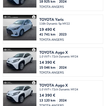
18 925
km
2024
TOYOTA ANGERS
TOYOTA
Yaris
116h Dynamic 5p MY22
19 490
€
41 741
km
2023
TOYOTA ANGERS
TOYOTA
Aygo X
1.0 VVT-i 72ch Dynamic MY24
14 390
€
15 046
km
2024
TOYOTA ANGERS
TOYOTA
Aygo X
1.0 VVT-i 72ch Dynamic MY24
14 390
€
13 120
km
2024
TOYOTA ANGERS