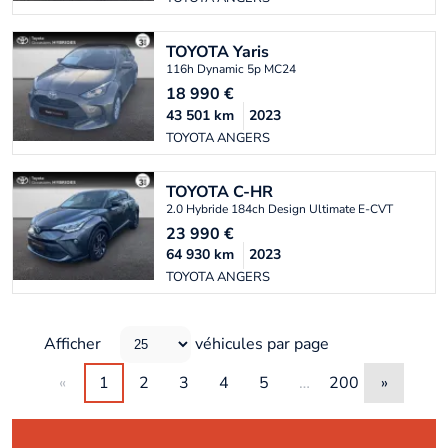
TOYOTA
Yaris
116h Dynamic 5p MC24
18 990
€
43 501
km
2023
TOYOTA ANGERS
TOYOTA
C-HR
2.0 Hybride 184ch Design Ultimate E-CVT
23 990
€
64 930
km
2023
TOYOTA ANGERS
Afficher
véhicules par page
«
1
2
3
4
5
…
200
»