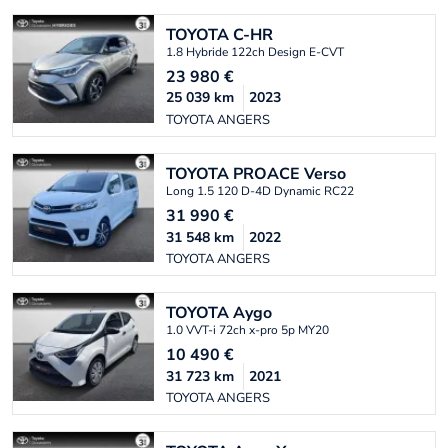
TOYOTA
C-HR
1.8 Hybride 122ch Design E-CVT
23 980
€
25 039
km
2023
TOYOTA ANGERS
TOYOTA
PROACE Verso
Long 1.5 120 D-4D Dynamic RC22
31 990
€
31 548
km
2022
TOYOTA ANGERS
TOYOTA
Aygo
1.0 VVT-i 72ch x-pro 5p MY20
10 490
€
31 723
km
2021
TOYOTA ANGERS