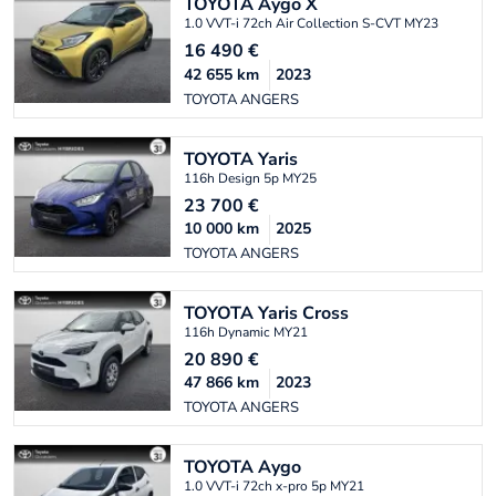
TOYOTA
Aygo X
1.0 VVT-i 72ch Air Collection S-CVT MY23
16 490
€
42 655
km
2023
TOYOTA ANGERS
TOYOTA
Yaris
116h Design 5p MY25
23 700
€
10 000
km
2025
TOYOTA ANGERS
TOYOTA
Yaris Cross
116h Dynamic MY21
20 890
€
47 866
km
2023
TOYOTA ANGERS
TOYOTA
Aygo
1.0 VVT-i 72ch x-pro 5p MY21