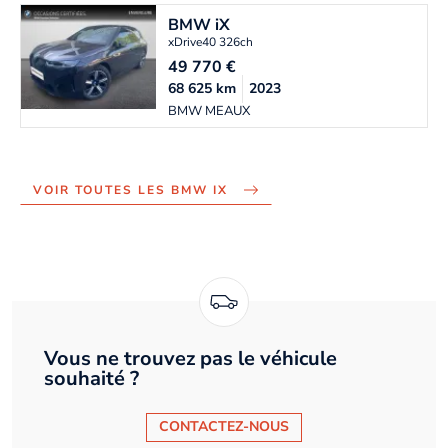
BMW
iX
xDrive40 326ch
49 770
€
68 625
km
2023
BMW MEAUX
VOIR TOUTES LES BMW IX
Vous ne trouvez pas le véhicule
souhaité ?
CONTACTEZ-NOUS