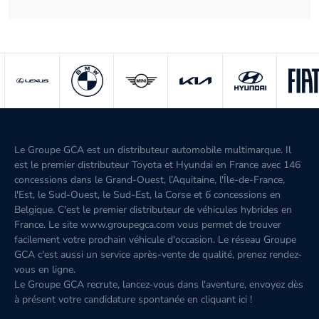
Le Groupe GCA est un distributeur automobile multimarque. Il
est le premier distributeur Toyota et Hyundai en France avec 146
concessions dans le Grand-Ouest, l’Aquitaine, l'Île-de-France,
l'Est, le Sud-Ouest, le Sud-Est, la Corse et 6 concessions en
Belgique. C'est le premier distributeur de véhicules hybrides en
France. Le site www.groupegca.com vous permet de trouver
facilement votre prochain véhicule d'occasion. Le réseau Groupe
GCA c'est aussi un service après-vente de qualité, prenez rendez-
vous en ligne.
Le Groupe GCA recrute, lancez-vous dans l'aventure, envoyez dès
à présent votre candidature spontanée
en cliquant ici
!