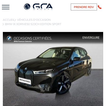
PRENDRE RDV
ACCUEIL
VÉHICULES D'OCCASION
BMW IX XDRIVE50 523CH EDITION SPORT