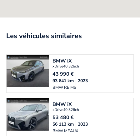
Les véhicules similaires
BMW
iX
xDrive40 326ch
43 990
€
93 641
km
2023
BMW REIMS
BMW
iX
xDrive40 326ch
53 480
€
56 113
km
2023
BMW MEAUX