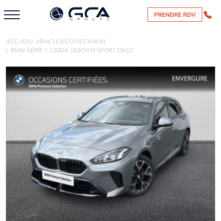
PRENDRE RDV
ACCUEIL
VÉHICULES D'OCCASION
BMW SÉRIE 1 120DA 163CH M SPORT DKG7