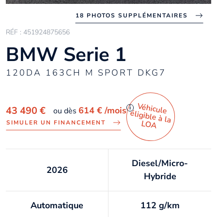
18 PHOTOS SUPPLÉMENTAIRES
RÉF : 451924875656
BMW Serie 1
120DA 163CH M SPORT DKG7
Véhicule
éligible à la
i
43 490 €
614 €
/mois
ou dès
LO
A
SIMULER UN FINANCEMENT
Diesel/Micro-
2026
Hybride
Automatique
112 g/km