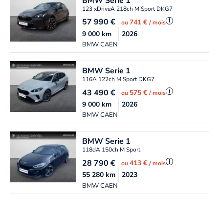
BMW
Serie 1
123 xDriveA 218ch M Sport DKG7
57 990
€
i
741 €
ou
/ mois
9 000
km
2026
BMW CAEN
BMW
Serie 1
116A 122ch M Sport DKG7
43 490
€
i
575 €
ou
/ mois
9 000
km
2026
BMW CAEN
BMW
Serie 1
118dA 150ch M Sport
28 790
€
i
413 €
ou
/ mois
55 280
km
2023
BMW CAEN