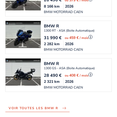
26 490
€
379 €
ou
/ mois
8 166
km
2026
BMW MOTORRAD CAEN
BMW
R
1300 RT - ASA (Boite Automatique)
31 990
€
i
459 €
ou
/ mois
2 282
km
2026
BMW MOTORRAD CAEN
BMW
R
1300 GS - ASA (Boite Automatique)
28 490
€
i
408 €
ou
/ mois
2 321
km
2026
BMW MOTORRAD CAEN
VOIR TOUTES LES BMW R