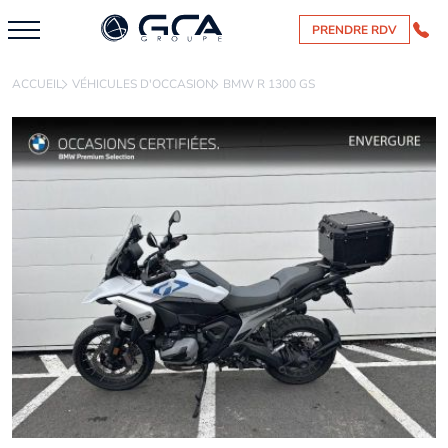
PRENDRE RDV
ACCUEIL
VÉHICULES D'OCCASION
BMW R 1300 GS