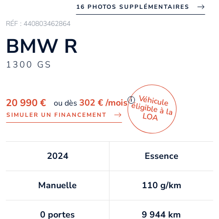
16 PHOTOS SUPPLÉMENTAIRES
RÉF : 440803462864
BMW R
1300 GS
Véhicule
éligible à la
i
20 990 €
302 €
/mois
ou dès
LO
A
SIMULER UN FINANCEMENT
2024
Essence
Manuelle
110 g/km
0 portes
9 944 km