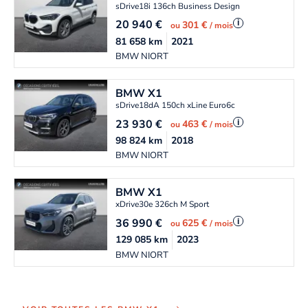
sDrive18i 136ch Business Design
20 940
€
i
301 €
ou
/ mois
81 658
km
2021
BMW NIORT
BMW
X1
sDrive18dA 150ch xLine Euro6c
23 930
€
i
463 €
ou
/ mois
98 824
km
2018
BMW NIORT
BMW
X1
xDrive30e 326ch M Sport
36 990
€
i
625 €
ou
/ mois
129 085
km
2023
BMW NIORT