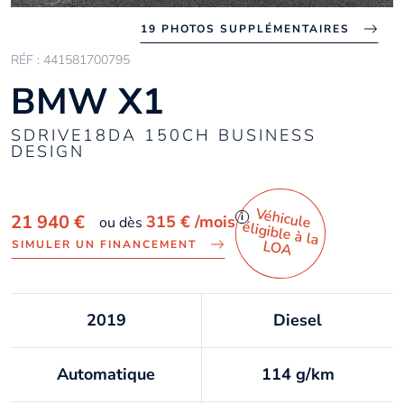
19 PHOTOS SUPPLÉMENTAIRES
RÉF : 441581700795
BMW X1
SDRIVE18DA 150CH BUSINESS
DESIGN
Véhicule
éligible à la
i
21 940 €
315 €
/mois
ou dès
LO
A
SIMULER UN FINANCEMENT
2019
Diesel
Automatique
114 g/km