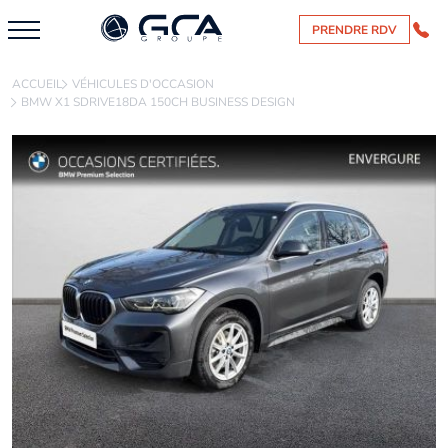
PRENDRE RDV
ACCUEIL
VÉHICULES D'OCCASION
BMW X1 SDRIVE18DA 150CH BUSINESS DESIGN