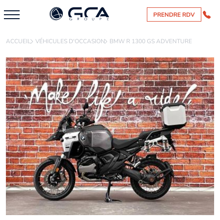
PRENDRE RDV
ACCUEIL
VÉHICULES D'OCCASION
BMW R 1300 GS ADVENTURE