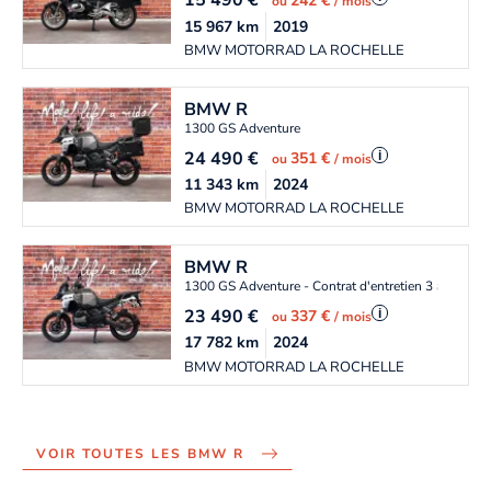
15 490
€
242 €
ou
/ mois
15 967
km
2019
BMW MOTORRAD LA ROCHELLE
BMW
R
1300 GS Adventure
24 490
€
i
351 €
ou
/ mois
11 343
km
2024
BMW MOTORRAD LA ROCHELLE
BMW
R
1300 GS Adventure - Contrat d'entretien 3 ans OF
23 490
€
i
337 €
ou
/ mois
17 782
km
2024
BMW MOTORRAD LA ROCHELLE
VOIR TOUTES LES BMW R