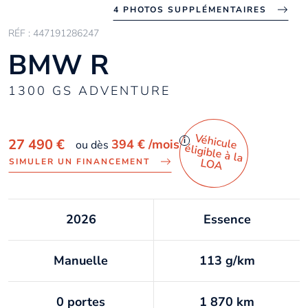
4 PHOTOS SUPPLÉMENTAIRES
RÉF : 447191286247
BMW R
1300 GS ADVENTURE
Véhicule
éligible à la
i
27 490 €
394 €
/mois
ou dès
LO
A
SIMULER UN FINANCEMENT
2026
Essence
Manuelle
113 g/km
0 portes
1 870 km