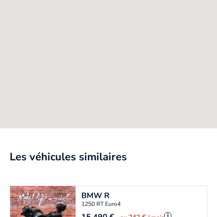
Les véhicules similaires
BMW
R
1250 RT Euro4
i