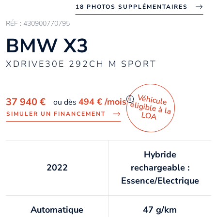
18 PHOTOS SUPPLÉMENTAIRES
RÉF : 430900770795
BMW X3
XDRIVE30E 292CH M SPORT
Véhicule
éligible à la
i
37 940 €
494 €
/mois
ou dès
LO
A
SIMULER UN FINANCEMENT
Hybride
2022
rechargeable :
Essence/Electrique
Automatique
47 g/km