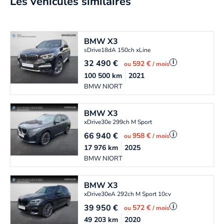
Les véhicules similaires
BMW
X3
sDrive18dA 150ch xLine
32 490
€
i
592 €
ou
/ mois
100 500
km
2021
BMW NIORT
BMW
X3
xDrive30e 299ch M Sport
66 940
€
i
958 €
ou
/ mois
17 976
km
2025
BMW NIORT
BMW
X3
xDrive30eA 292ch M Sport 10cv
39 950
€
i
572 €
ou
/ mois
49 203
km
2020