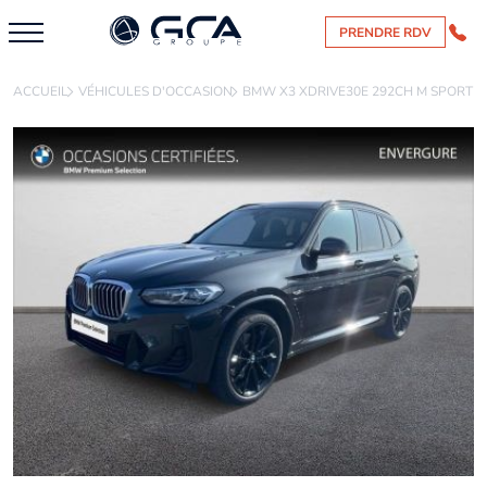
PRENDRE RDV
ACCUEIL
VÉHICULES D'OCCASION
BMW X3 XDRIVE30E 292CH M SPORT