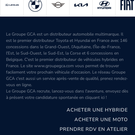
Le Groupe GCA est un distributeur automobile multimarque. Il
est le premier distributeur Toyota et Hyundai en France avec 146
concessions dans le Grand-Ouest, l’Aquitaine, l'Île-de-France,
l'Est, le Sud-Ouest, le Sud-Est, la Corse et 6 concessions en
Belgique. C'est le premier distributeur de véhicules hybrides en
France. Le site www.groupegca.com vous permet de trouver
facilement votre prochain véhicule d'occasion. Le réseau Groupe
GCA c'est aussi un service après-vente de qualité, prenez rendez-
vous en ligne.
Le Groupe GCA recrute, lancez-vous dans l'aventure, envoyez dès
à présent votre candidature spontanée
en cliquant ici
!
ACHETER UNE HYBRIDE
ACHETER UNE MOTO
PRENDRE RDV EN ATELIER