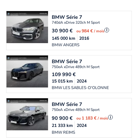
BMW
Série 7
740dA xDrive 320ch M Sport
30 900
€
i
984 €
ou
/ mois
145 000
km
2016
BMW ANGERS
BMW
Série 7
750eA xDrive 489ch M Sport
109 990
€
15 015
km
2024
BMW LES SABLES-D'OLONNE
BMW
Série 7
750eA xDrive 489ch M Sport
90 900
€
i
1 183 €
ou
/ mois
21 333
km
2024
BMW REIMS