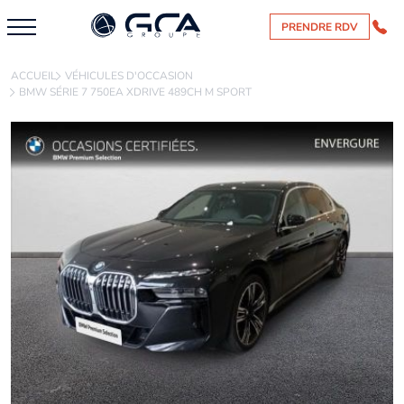
PRENDRE RDV
ACCUEIL
VÉHICULES D'OCCASION
BMW SÉRIE 7 750EA XDRIVE 489CH M SPORT