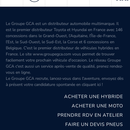
Le Groupe GCA est un distributeur automobile multimarque. Il
est le premier distributeur Toyota et Hyundai en France avec 146
concessions dans le Grand-Ouest, l’Aquitaine, l'Île-de-France,
l'Est, le Sud-Ouest, le Sud-Est, la Corse et 6 concessions en
Belgique. C'est le premier distributeur de véhicules hybrides en
France. Le site www.groupegca.com vous permet de trouver
facilement votre prochain véhicule d'occasion. Le réseau Groupe
GCA c'est aussi un service après-vente de qualité, prenez rendez-
vous en ligne.
Le Groupe GCA recrute, lancez-vous dans l'aventure, envoyez dès
à présent votre candidature spontanée
en cliquant ici
!
ACHETER UNE HYBRIDE
ACHETER UNE MOTO
PRENDRE RDV EN ATELIER
FAIRE UN DEVIS PNEUS