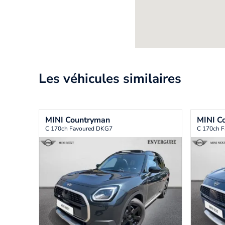
Les véhicules similaires
MINI
Countryman
MINI
C
C 170ch Favoured DKG7
C 170ch 