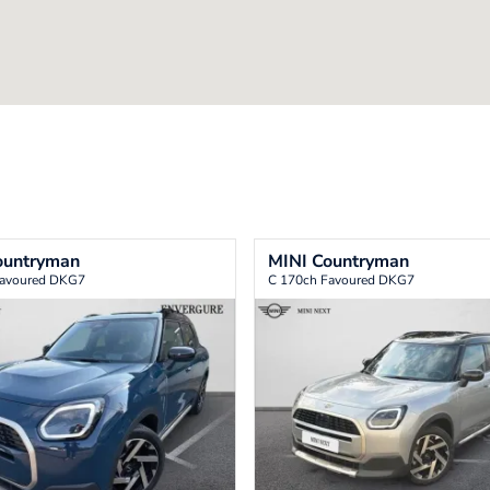
ountryman
MINI
Countryman
Favoured DKG7
C 170ch Favoured DKG7