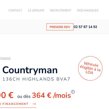
CONTACT
LE GROUPE
RECRUTEMENT
NOS MARQUES
02 57 87 14 92
PRENDRE RDV
205655
Véhicule
éligible à la
 Countryman
LO
A
 136CH HIGHLANDS BVA7
90 €
i
364 €
/mois
ou dès
N FINANCEMENT