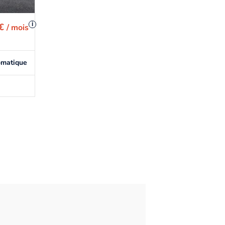
i
 €
/ mois
omatique