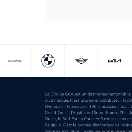
Le Groupe GCA est un distributeur automobile
multimarque. Il est le premier distributeur Toyo
Hyundai en France avec 146 concessions dans 
Grand-Ouest, l’Aquitaine, l'Île-de-France, l'Est, 
Ouest, le Sud-Est, la Corse et 6 concessions en
Belgique. C'est le premier distributeur de véhicu
hybrides en France. Le site www.groupegca.co