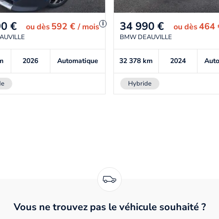
90
€
34 990
€
i
592 €
464
ou
dès
/ mois
ou
dès
AUVILLE
BMW DEAUVILLE
m
2026
Automatique
32 378
km
2024
Aut
de
Hybride
Vous ne trouvez pas le véhicule souhaité ?