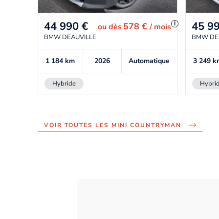
44 990
€
45 9
i
578 €
ou
dès
/ mois
BMW DEAUVILLE
BMW DE
1 184
km
2026
Automatique
3 249
k
Hybride
Hybri
VOIR TOUTES LES MINI COUNTRYMAN