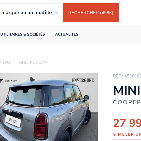
ne marque ou un modèle
RECHERCHER (4986)
UTILITAIRES & SOCIÉTÉS
ACTUALITÉS
R 136CH HIGHLANDS BVA7
RÉF : 451618
MINI
COOPER
27 9
SIMULER U