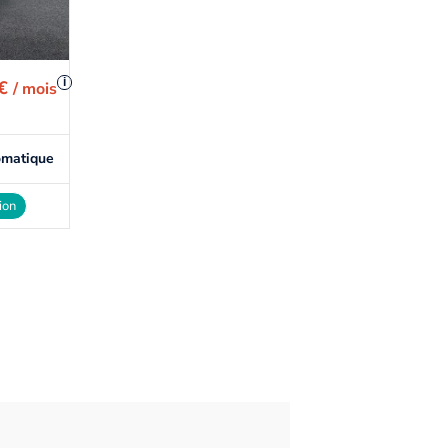
i
 €
/ mois
omatique
ion