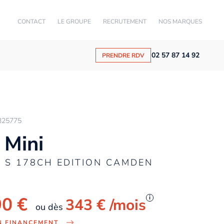
CONTACT
LE GROUPE
RECRUTEMENT
NOS MARQUES
02 57 87 14 92
PRENDRE RDV
325775
 Mini
 S 178CH EDITION CAMDEN
90 €
i
343 €
/mois
ou dès
N FINANCEMENT