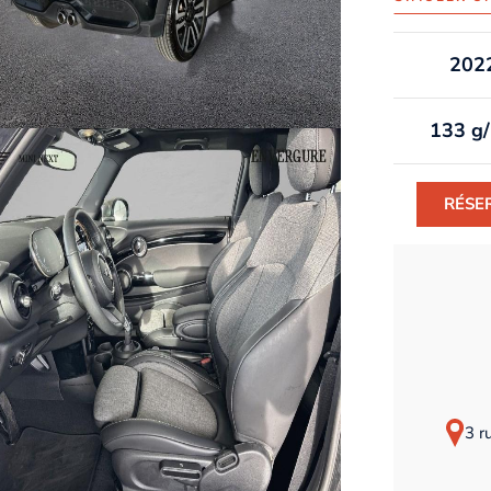
202
133 g
RÉSE
3 r