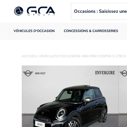
Occasions : Saisissez u
VÉHICULES D'OCCASION
CONCESSIONS & CARROSSERIES
ACCUEIL
VÉHICULES D'OCCASION
MINI MINI COOPER S 178C