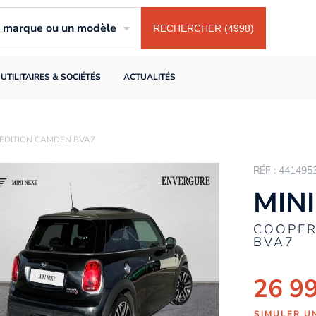
ne marque ou un modèle
RECHERCHER (4998)
UTILITAIRES & SOCIÉTÉS
ACTUALITÉS
H EDITION CAMDEN BVA7
RÉF : 441495
MINI
COOPER
BVA7
26 9
SIMULER U