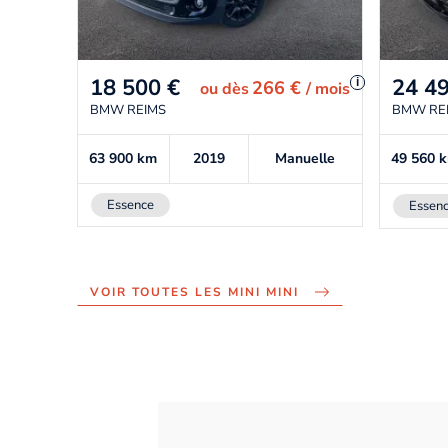
18 500
€
24 4
i
266 €
ou
dès
/ mois
BMW REIMS
BMW RE
63 900
km
2019
Manuelle
49 560
Essence
Essen
VOIR TOUTES LES MINI MINI