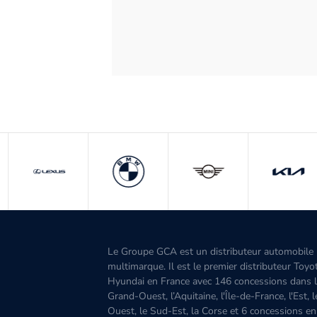
Le Groupe GCA est un distributeur automobile
multimarque. Il est le premier distributeur Toyo
Hyundai en France avec 146 concessions dans 
Grand-Ouest, l’Aquitaine, l'Île-de-France, l'Est, 
Ouest, le Sud-Est, la Corse et 6 concessions en