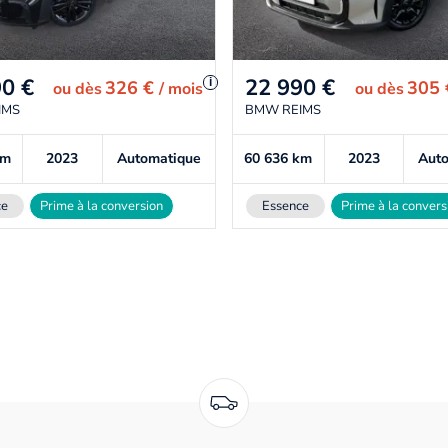
90
€
22 990
€
i
326 €
305
ou
dès
/ mois
ou
dès
IMS
BMW REIMS
km
2023
Automatique
60 636
km
2023
Aut
ce
Prime à la conversion
Essence
Prime à la convers